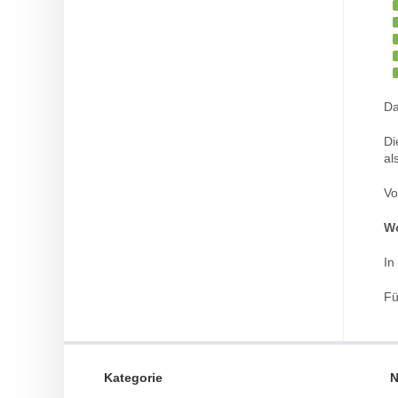
Da
Di
al
Vo
Wo
In
Fü
Kategorie
N