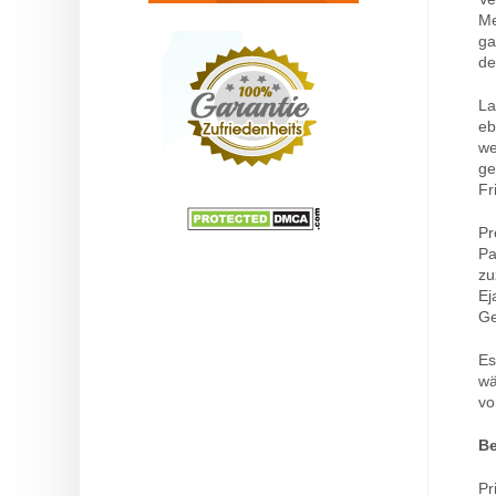
Me
ga
de
La
eb
we
ge
Fr
Pr
Pa
zu
Ej
Ge
Es
wä
vo
Be
Pr