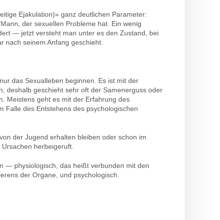
itige Ejakulation)» ganz deutlichen Parameter:
n Mann, der sexuellen Probleme hat. Ein wenig
rt — jetzt versteht man unter es den Zustand, bei
ar nach seinem Anfang geschieht.
e nur das Sexualleben beginnen. Es ist mit der
n, deshalb geschieht sehr oft der Samenerguss oder
n. Meistens geht es mit der Erfahrung des
im Falle des Entstehens des psychologischen
nn von der Jugend erhalten bleiben oder schon im
e Ursachen herbeigeruft.
en — physiologisch, das heißt verbunden mit den
ierens der Organe, und psychologisch.