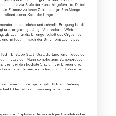
e, die bis zur Stufe der Kunst hingeführt ist. Dabei
 sich die Existenz zu jenen Zeiten der großen Menge
treffend dieser Seite der Frage.
derheit die leichte und schnelle Erregung ist, die
gt und langsam gesättigt. Von anderen Wörtern,
g, als auch für die Errungenschaft des Orgasmus
, und im Ideal — nach der Synchronisation dieser
 Technik "Stopp-Start" lässt, die Emotionen jedes der
eht darin, dass den Mann so nahe zum Samenerguss
s Randes, der das höchste Stadium der Erregung von
 Ende haben lernen, es zu tun, und ihr Lohn ist ein
ut wird rauer und weniger empfindlich auf Reibung
schiebt. Deshalb kann man empfehlen, wer
 und die Prophylaxe der vorzeitigen Ejakulation bei