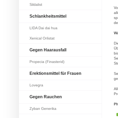
Sildalist
Vo
al
Schlankheitsmittel
sp
de
LIDA Dai dai hua
Wa
Xenical Orlistat
Di
Üb
Gegen Haarausfall
bi
Se
Propecia (Finasterid)
St
Erektionsmittel für Frauen
Se
ge
Lovegra
Al
Pr
Gegen Rauchen
Ph
Zyban Generika