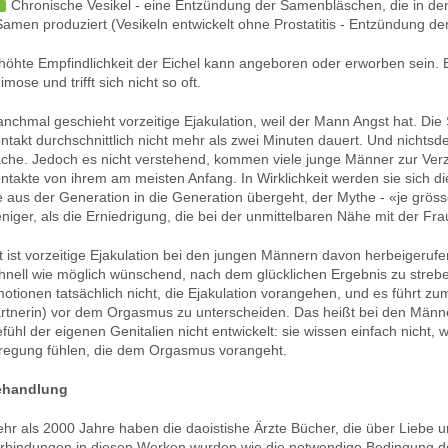
Chronische Vesikel - eine Entzündung der Samenbläschen, die in
Samen produziert (Vesikeln entwickelt ohne Prostatitis - Entzündung der
höhte Empfindlichkeit der Eichel kann angeboren oder erworben sein. E
imose und trifft sich nicht so oft.
nchmal geschieht vorzeitige Ejakulation, weil der Mann Angst hat. Die S
ntakt durchschnittlich nicht mehr als zwei Minuten dauert. Und nichtsd
che. Jedoch es nicht verstehend, kommen viele junge Männer zur Verz
ntakte von ihrem am meisten Anfang. In Wirklichkeit werden sie sich di
e aus der Generation in die Generation übergeht, der Mythe - «je grösse
niger, als die Erniedrigung, die bei der unmittelbaren Nähe mit der Fra
t ist vorzeitige Ejakulation bei den jungen Männern davon herbeigerufe
hnell wie möglich wünschend, nach dem glücklichen Ergebnis zu streb
otionen tatsächlich nicht, die Ejakulation vorangehen, und es führt z
rtnerin) vor dem Orgasmus zu unterscheiden. Das heißt bei den Männer
fühl der eigenen Genitalien nicht entwickelt: sie wissen einfach nicht,
regung fühlen, die dem Orgasmus vorangeht.
ehandlung
hr als 2000 Jahre haben die daoistishe Ärzte Bücher, die über Liebe 
rbindungen in diesen Werken wurden wie die notwendige Bedingung de