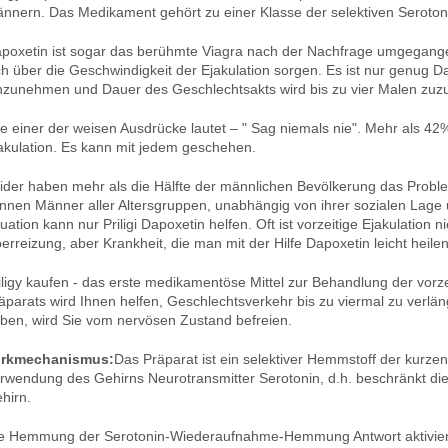
nnern. Das Medikament gehört zu einer Klasse der selektiven Sero
poxetin ist sogar das berühmte Viagra nach der Nachfrage umgegang
ch über die Geschwindigkeit der Ejakulation sorgen. Es ist nur genug 
nzunehmen und Dauer des Geschlechtsakts wird bis zu vier Malen zu
e einer der weisen Ausdrücke lautet – " Sag niemals nie". Mehr als 4
akulation. Es kann mit jedem geschehen.
ider haben mehr als die Hälfte der männlichen Bevölkerung das Proble
nnen Männer aller Altersgruppen, unabhängig von ihrer sozialen Lage un
tuation kann nur Priligi Dapoxetin helfen. Oft ist vorzeitige Ejakulatio
erreizung, aber Krankheit, die man mit der Hilfe Dapoxetin leicht heile
iligy kaufen - das erste medikamentöse Mittel zur Behandlung der vorz
äparats wird Ihnen helfen, Geschlechtsverkehr bis zu viermal zu verlä
ben, wird Sie vom nervösen Zustand befreien.
irkmechanismus:
Das Präparat ist ein selektiver Hemmstoff der kurze
rwendung des Gehirns Neurotransmitter Serotonin, d.h. beschränkt d
hirn.
e Hemmung der Serotonin-Wiederaufnahme-Hemmung Antwort aktiviert 