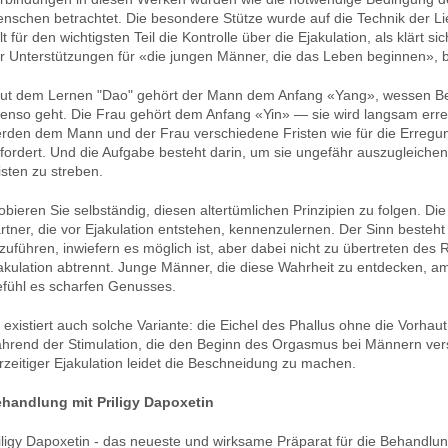
nschen betrachtet. Die besondere Stütze wurde auf die Technik der Lieb
lt für den wichtigsten Teil die Kontrolle über die Ejakulation, als klärt
r Unterstützungen für «die jungen Männer, die das Leben beginnen», be
ut dem Lernen "Dao" gehört der Mann dem Anfang «Yang», wessen Beson
enso geht. Die Frau gehört dem Anfang «Yin» — sie wird langsam erre
rden dem Mann und der Frau verschiedene Fristen wie für die Erregun
fordert. Und die Aufgabe besteht darin, um sie ungefähr auszugleichen
isten zu streben.
obieren Sie selbständig, diesen altertümlichen Prinzipien zu folgen. Die
rtner, die vor Ejakulation entstehen, kennenzulernen. Der Sinn best
zuführen, inwiefern es möglich ist, aber dabei nicht zu übertreten de
akulation abtrennt. Junge Männer, die diese Wahrheit zu entdecken, am
fühl es scharfen Genusses.
 existiert auch solche Variante: die Eichel des Phallus ohne die Vorha
hrend der Stimulation, die den Beginn des Orgasmus bei Männern ver
rzeitiger Ejakulation leidet die Beschneidung zu machen.
handlung mit Priligy Dapoxetin
iligy Dapoxetin - das neueste und wirksame Präparat für die Behandlung