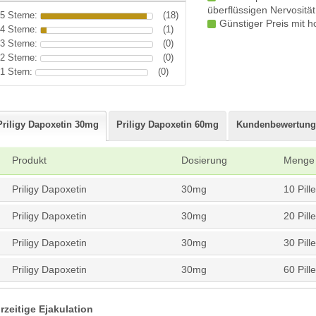
überflüssigen Nervosität
5 Sterne:
(18)
Günstiger Preis mit h
4 Sterne:
(1)
3 Sterne:
(0)
2 Sterne:
(0)
1 Stern:
(0)
Priligy Dapoxetin 30mg
Priligy Dapoxetin 60mg
Kundenbewertung
Produkt
Dosierung
Menge
Priligy Dapoxetin
30mg
10 Pill
Priligy Dapoxetin
30mg
20 Pill
Priligy Dapoxetin
30mg
30 Pill
Priligy Dapoxetin
30mg
60 Pill
rzeitige Ejakulation