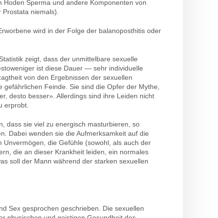
 den Hoden Sperma und andere Komponenten von
 Prostata niemals).
rworbene wird in der Folge der balanoposthitis oder
tatistik zeigt, dass der unmittelbare sexuelle
estoweniger ist diese Dauer — sehr individuelle
agtheit von den Ergebnissen der sexuellen
e gefährlichen Feinde. Sie sind die Opfer der Mythe,
r, desto besser». Allerdings sind ihre Leiden nicht
u erprobt.
n, dass sie viel zu energisch masturbieren, so
en. Dabei wenden sie die Aufmerksamkeit auf die
um Unvermögen, die Gefühle (sowohl, als auch der
n, die an dieser Krankheit leiden, ein normales
 was soll der Mann während der starken sexuellen
und Sex gesprochen geschrieben. Die sexuellen
r physischen und geistigen Gesundheit des