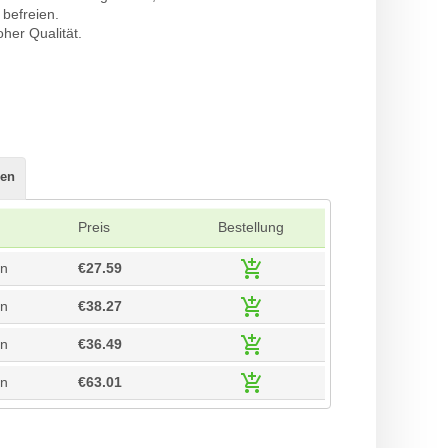
 befreien.
oher Qualität.
en
Preis
Bestellung
en
€27.59
en
€38.27
en
€36.49
en
€63.01