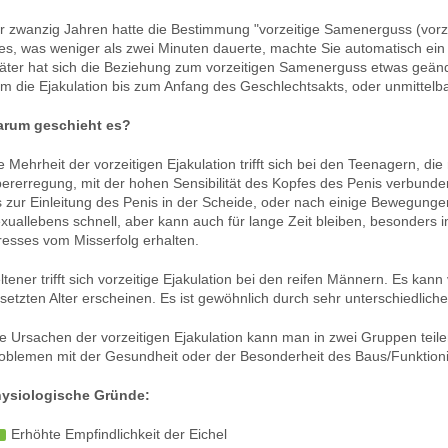
r zwanzig Jahren hatte die Bestimmung "vorzeitige Samenerguss (vorze
les, was weniger als zwei Minuten dauerte, machte Sie automatisch ei
äter hat sich die Beziehung zum vorzeitigen Samenerguss etwas geände
m die Ejakulation bis zum Anfang des Geschlechtsakts, oder unmittelb
rum geschieht es?
e Mehrheit der vorzeitigen Ejakulation trifft sich bei den Teenagern, di
ererregung, mit der hohen Sensibilität des Kopfes des Penis verbunde
s zur Einleitung des Penis in der Scheide, oder nach einige Bewegunge
xuallebens schnell, aber kann auch für lange Zeit bleiben, besonders 
resses vom Misserfolg erhalten.
ltener trifft sich vorzeitige Ejakulation bei den reifen Männern. Es ka
setzten Alter erscheinen. Es ist gewöhnlich durch sehr unterschiedlich
le Ursachen der vorzeitigen Ejakulation kann man in zwei Gruppen teil
oblemen mit der Gesundheit oder der Besonderheit des Baus/Funktion
ysiologische Gründe:
Erhöhte Empfindlichkeit der Eichel