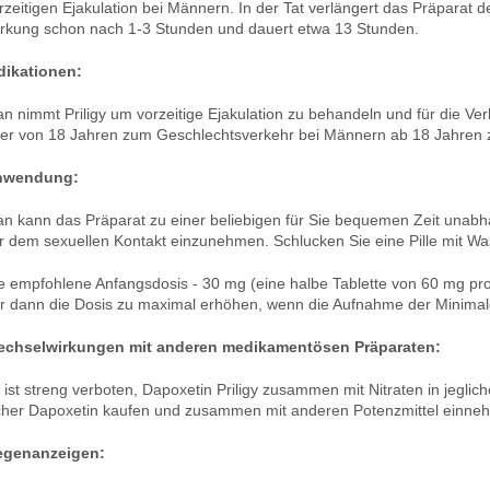
rzeitigen Ejakulation bei Männern. In der Tat verlängert das Präparat 
rkung schon nach 1-3 Stunden und dauert etwa 13 Stunden.
dikationen:
n nimmt Priligy um vorzeitige Ejakulation zu behandeln und für die V
ter von 18 Jahren zum Geschlechtsverkehr bei Männern ab 18 Jahren 
nwendung:
n kann das Präparat zu einer beliebigen für Sie bequemen Zeit unab
r dem sexuellen Kontakt einzunehmen. Schlucken Sie eine Pille mit Wa
e empfohlene Anfangsdosis - 30 mg (eine halbe Tablette von 60 mg pr
r dann die Dosis zu maximal erhöhen, wenn die Aufnahme der Minimald
chselwirkungen mit anderen medikamentösen Präparaten:
 ist streng verboten, Dapoxetin Priligy zusammen mit Nitraten in jegl
cher Dapoxetin kaufen und zusammen mit anderen Potenzmittel einne
genanzeigen: