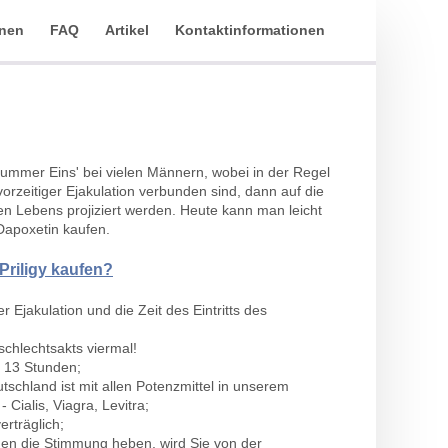
onen
FAQ
Artikel
Kontaktinformationen
'Nummer Eins' bei vielen Männern, wobei in der Regel
 vorzeitiger Ejakulation verbunden sind, dann auf die
n Lebens projiziert werden. Heute kann man leicht
Dapoxetin kaufen.
Priligy kaufen?
r Ejakulation und die Zeit des Eintritts des
chlechtsakts viermal!
 13 Stunden;
schland ist mit allen Potenzmittel in unserem
 Cialis, Viagra, Levitra;
verträglich;
nen die Stimmung heben, wird Sie von der