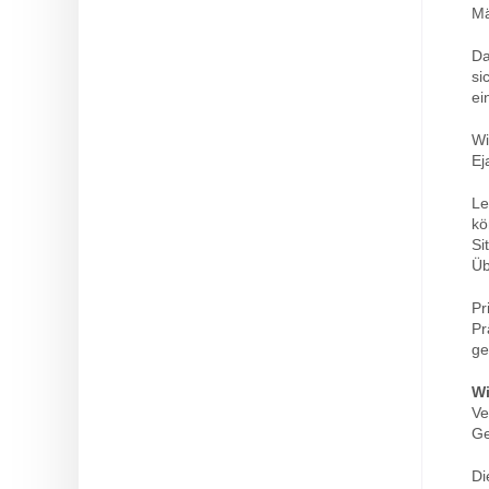
Mä
Da
si
ei
Wi
Ej
Le
kö
Si
Üb
Pr
Pr
ge
W
Ve
Ge
Di