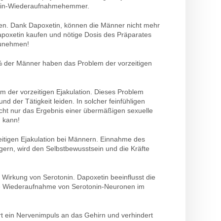
tonin-Wiederaufnahmehemmer.
en. Dank Dapoxetin, können die Männer nicht mehr
Dapoxetin kaufen und nötige Dosis des Präparates
zunehmen!
2% der Männer haben das Problem der vorzeitigen
m der vorzeitigen Ejakulation. Dieses Problem
d der Tätigkeit leiden. In solcher feinfühligen
n nicht nur das Ergebnis einer übermäßigen sexuelle
n kann!
eitigen Ejakulation bei Männern. Einnahme des
ngern, wird den Selbstbewusstsein und die Kräfte
n Wirkung von Serotonin. Dapoxetin beeinflusst die
ie Wiederaufnahme von Serotonin-Neuronen im
ein Nervenimpuls an das Gehirn und verhindert