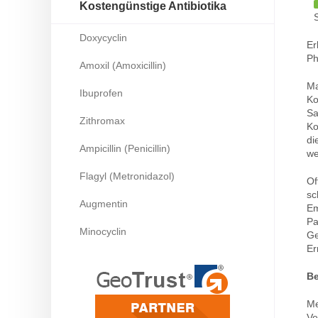
Kostengünstige Antibiotika
Doxycyclin
Er
Ph
Amoxil (Amoxicillin)
Ma
Ibuprofen
Ko
Sa
Zithromax
Ko
di
Ampicillin (Penicillin)
we
Flagyl (Metronidazol)
Of
sc
Augmentin
Em
Pa
Minocyclin
Ge
Er
B
Me
Ve