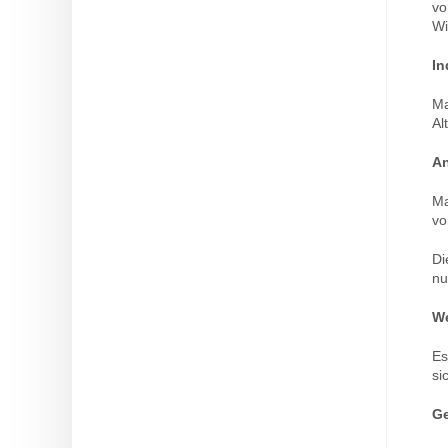
vo
Wi
In
Ma
Al
A
Ma
vo
Di
nu
We
Es
si
Ge