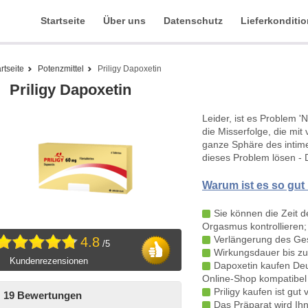
Startseite
Über uns
Datenschutz
Lieferkonditi
rtseite
Potenzmittel
Priligy Dapoxetin
Priligy Dapoxetin
Leider, ist es Problem 
die Misserfolge, die mit
ganze Sphäre des intime
dieses Problem lösen - 
Warum ist es so gut 
Sie können die Zeit de
Orgasmus kontrollieren;
Verlängerung des Ges
4.8
/5
Wirkungsdauer bis zu
Kundenrezensionen
Dapoxetin kaufen Deut
Online-Shop kompatibel -
Priligy kaufen ist gut 
19 Bewertungen
Das Präparat wird Ih