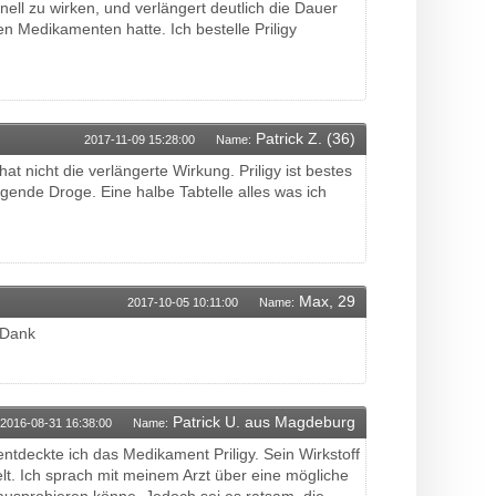
ell zu wirken, und verlängert deutlich die Dauer
en Medikamenten hatte. Ich bestelle Priligy
Patrick Z. (36)
2017-11-09 15:28:00
Name:
hat nicht die verlängerte Wirkung. Priligy ist bestes
agende Droge. Eine halbe Tabtelle alles was ich
Max, 29
2017-10-05 10:11:00
Name:
n Dank
Patrick U. aus Magdeburg
2016-08-31 16:38:00
Name:
 entdeckte ich das Medikament Priligy. Sein Wirkstoff
t. Ich sprach mit meinem Arzt über eine mögliche