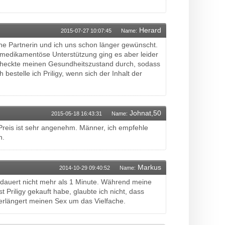
Herard
2015-07-27 10:07:45
Name:
e Partnerin und ich uns schon länger gewünscht.
, medikamentöse Unterstützung ging es aber leider
 checkte meinen Gesundheitszustand durch, sodass
bestelle ich Priligy, wenn sich der Inhalt der
Johnat,50
2015-05-18 16:43:31
Name:
r Preis ist sehr angenehm. Männer, ich empfehle
n.
Markus
2014-10-29 09:40:52
Name:
x dauert nicht mehr als 1 Minute. Während meine
 Priligy gekauft habe, glaubte ich nicht, dass
d verlängert meinen Sex um das Vielfache.