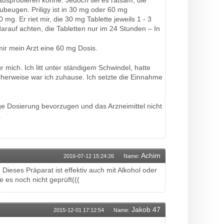
 ausprobieren könne. Jedoch sei es ratsam, die
eugen. Priligy ist in 30 mg oder 60 mg
0 mg. Er riet mir, die 30 mg Tablette jeweils 1 - 3
auf achten, die Tabletten nur im 24 Stunden – In
mir mein Arzt eine 60 mg Dosis.
 mich. Ich litt unter ständigem Schwindel, hatte
cherweise war ich zuhause. Ich setzte die Einnahme
ige Dosierung bevorzugen und das Arzneimittel nicht
.
Achim
2016-07-12 15:24:26
Name:
ieses Präparat ist effektiv auch mit Alkohol oder
 es noch nicht geprüft(((
Jakob 47
2015-12-01 17:12:54
Name: