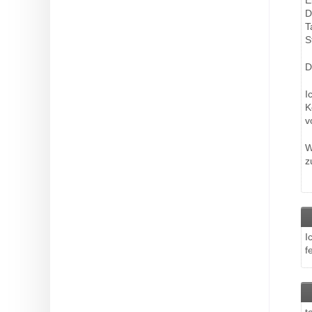
E
D
T
S
D
I
K
v
W
z
I
f