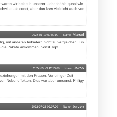
 waren wir beide in unserer Liebeshöhle quasi wie
chwitze als sonst, aber das kam vielleicht auch von
Marcel
2023-01-10 00:02:00
Name:
g, mit anderen Anbietern nicht zu vergleichen. Ein
is die Pakete ankommen. Sonst Top!
Jakob
2022-09-23 12:23:00
Name:
ziehungen mit den Frauen. Vor einiger Zeit
von Nebeneffekten. Dies war aber umsonst. Prilligy
Jurgen
2022-07-28 09:07:00
Name: