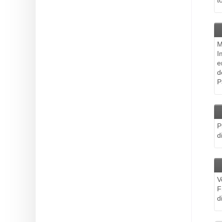
t
M
I
e
d
P
P
d
V
F
d