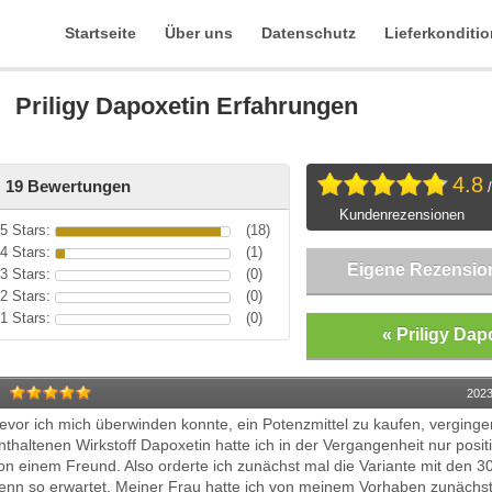
Startseite
Über uns
Datenschutz
Lieferkonditi
Priligy Dapoxetin Erfahrungen
4.8
19 Bewertungen
/
Kundenrezensionen
5 Stars:
(18)
4 Stars:
(1)
Eigene Rezension
3 Stars:
(0)
2 Stars:
(0)
1 Stars:
(0)
« Priligy Dap
2023
evor ich mich überwinden konnte, ein Potenzmittel zu kaufen, vergingen
nthaltenen Wirkstoff Dapoxetin hatte ich in der Vergangenheit nur pos
on einem Freund. Also orderte ich zunächst mal die Variante mit den 
enn so erwartet. Meiner Frau hatte ich von meinem Vorhaben zunächst 