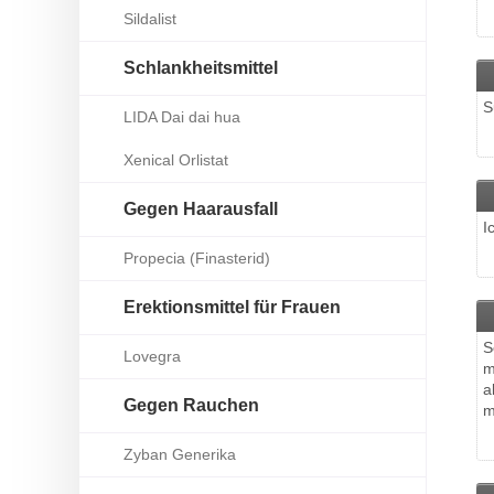
Sildalist
Schlankheitsmittel
S
LIDA Dai dai hua
Xenical Orlistat
Gegen Haarausfall
I
Propecia (Finasterid)
Erektionsmittel für Frauen
S
Lovegra
m
a
Gegen Rauchen
m
Zyban Generika