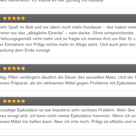
olles Generikum! Ich kaufte es hier günstig mit Rabatte
ehr Spaß im Bett und vor allem noch mehr Ausdauer – das haben mein
mmer nur das „alltägliche Einerlei“ – nein danke. Ohne entsprechende
rfahrungsgemäß nicht mehr und so fragte ich meinen Arzt um Rat. Er
er Einnahme von Priligy nichts mehr im Wege steht. Und auch jetzt noch 
ackung dem Ende zuneigt
iligy Pillen verlängern deutlich die Dauer des sexuellen Aktes. Und de
ieses Präparat, als ein wirksames Mittel gegen Probleme mit Ejakulatio
orzeitige Ejakulation ist wie Impotenz sehr seriöses Problem. Mein Se
rau erregt sich, ich kann nicht meine Ejakulation hemmen. Wenn ich erst
ieses Mittel mir helfen kann. Aber ich irrte mich, Priligy ist effektiv un