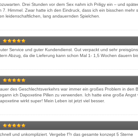
bzuwarten. Drei Stunden vor dem Sex nahm ich Priligy ein – und später
m 7. Himmel. Zwar hatte ich den Eindruck, dass ich ein bisschen mehr s
en leidenschaftlichen, lang andauernden Spielchen.
uter Service und guter Kundendienst. Gut verpackt und sehr preisgünsti
tern Abzug, da die Lieferung kann schon Mal 1- 1,5 Wochen dauern b
auer des Geschlechtsverkehrs war immer ein großes Problem in den Be
egann ich Dapoxetine Pillen zu verwenden. Ich hatte eine große Angst 
apoxetine wirkt super! Mein Leben ist jetzt viel besser.
chnell und unkompliziert. Vergebe f?r das gesamte konzept 5 Sterne