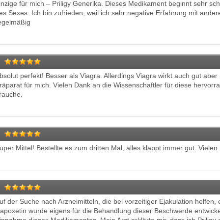
inzige für mich – Priligy Generika. Dieses Medikament beginnt sehr schn
es Sexes. Ich bin zufrieden, weil ich sehr negative Erfahrung mit ander
egelmäßig
bsolut perfekt! Besser als Viagra. Allerdings Viagra wirkt auch gut aber 
räparat für mich. Vielen Dank an die Wissenschaftler für diese hervorr
rauche.
uper Mittel! Bestellte es zum dritten Mal, alles klappt immer gut. Viele
uf der Suche nach Arzneimitteln, die bei vorzeitiger Ejakulation helfen,
apoxetin wurde eigens für die Behandlung dieser Beschwerde entwickel