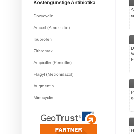
Kostengünstige Antibiotika
S
s
Doxycyclin
Amoxil (Amoxicillin)
Ibuprofen
D
Zithromax
W
E
Ampicillin (Penicillin)
Flagyl (Metronidazol)
Augmentin
P
Minocyclin
g
H