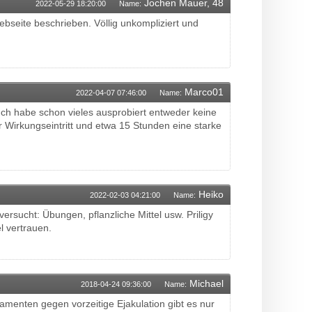
Jochen Mauer, 48
2022-05-29 18:20:00
Name:
seite beschrieben. Völlig unkompliziert und
Marco01
2022-04-07 07:46:00
Name:
. Ich habe schon vieles ausprobiert entweder keine
r Wirkungseintritt und etwa 15 Stunden eine starke
Heiko
2022-02-03 04:21:00
Name:
ersucht: Übungen, pflanzliche Mittel usw. Priligy
l vertrauen.
Michael
2018-04-24 09:36:00
Name:
amenten gegen vorzeitige Ejakulation gibt es nur