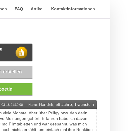
onen
FAQ
Artikel
Kontaktinformationen
5
 erstellen
oxetin
Hendrik, 58 Jahre, Traunstein
-03-18 21:30:00
Name:
 viele Monate. Aber über Priligy bzw. den darin
itive Meinungen gehört. Erfahren habe ich davon
30 mg Filmtabletten und war gespannt, was mich
noch nichts erzählt, um einfach mal ihre Reaktion