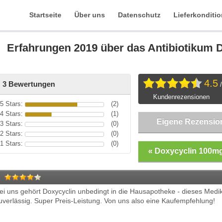
Startseite
Über uns
Datenschutz
Lieferkonditi
Erfahrungen 2019 über das Antibiotikum 
4.5
3 Bewertungen
/
Kundenrezensionen
5 Stars:
(2)
4 Stars:
(1)
Eigene Rezension
3 Stars:
(0)
2 Stars:
(0)
1 Stars:
(0)
« Doxycyclin 100m
ei uns gehört Doxycyclin unbedingt in die Hausapotheke - dieses Medika
uverlässig. Super Preis-Leistung. Von uns also eine Kaufempfehlung!