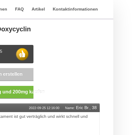
onen
FAQ
Artikel
Kontaktinformationen
Doxycyclin
5
 erstellen
g und 200mg kaufen
Eric Br., 38
2022-09-25 12:16:00
Name:
ment ist gut verträglich und wirkt schnell und