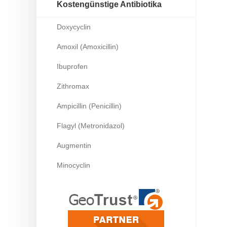
Kostengünstige Antibiotika
Doxycyclin
Amoxil (Amoxicillin)
Ibuprofen
Zithromax
Ampicillin (Penicillin)
Flagyl (Metronidazol)
Augmentin
Minocyclin