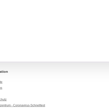
ation
ite
ns
chutz
entrum - Coronavirus-Schnelltest